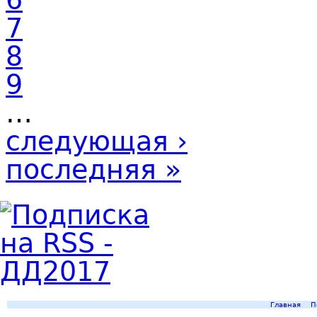
7
8
9
…
следующая ›
последняя »
Главная
П