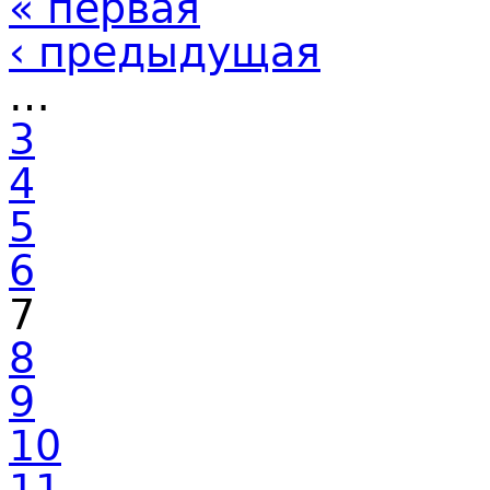
« первая
‹ предыдущая
…
3
4
5
6
7
8
9
10
11