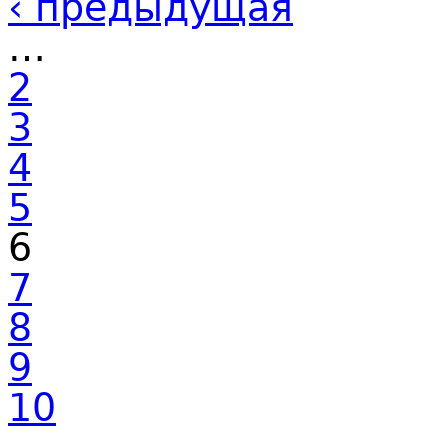
‹ предыдущая
…
2
3
4
5
6
7
8
9
10
…