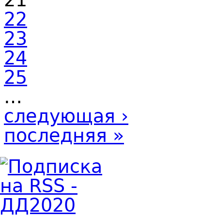
22
23
24
25
…
следующая ›
последняя »