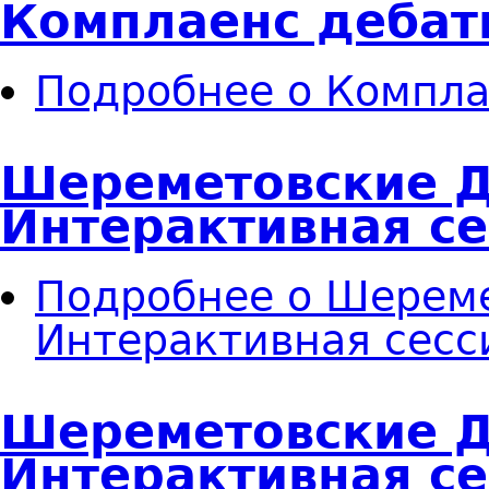
Комплаенс дебат
Подробнее
о Компла
Шереметовские Д
Интерактивная с
Подробнее
о Шереме
Интерактивная сесс
Шереметовские Д
Интерактивная с