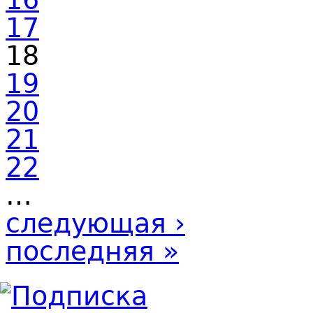
17
18
19
20
21
22
…
следующая ›
последняя »