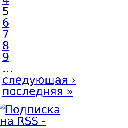
5
6
7
8
9
…
следующая ›
последняя »