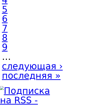
5
6
7
8
9
…
следующая ›
последняя »