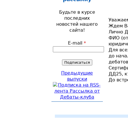
Будьте в курсе
последних
Уважаем
новостей нашего
Ждем В
сайта!
Лично Д
ФИО (от
E-mail
*
юридиче
Для все
до нача
дебатов
Сертифи
Предыдущие
ДД25, к
выпуски
До встр