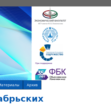
Материалы
Архив
абрьских