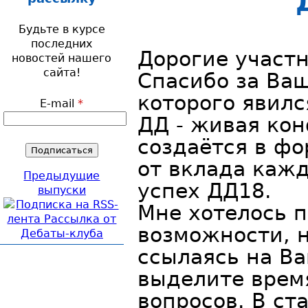
Будьте в курсе
последних
Дорогие участ
новостей нашего
сайта!
Спасибо за Ваш
которого явилс
E-mail
*
ДД - живая кон
создаётся в фо
от вклада кажд
Предыдущие
успех ДД18.
выпуски
Мне хотелось п
возможности, н
ссылаясь на Ва
выделите время
вопросов. В ст