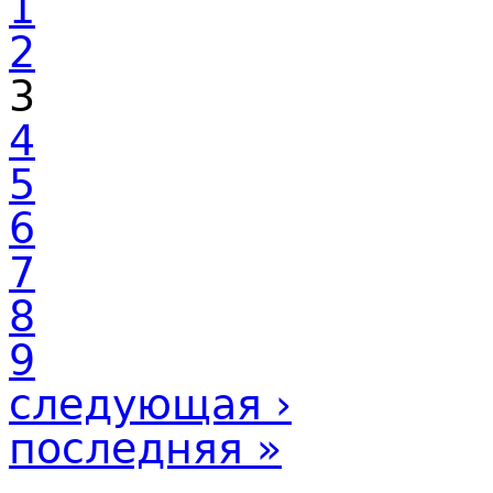
1
2
3
4
5
6
7
8
9
следующая ›
последняя »