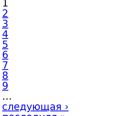
1
2
3
4
5
6
7
8
9
…
следующая ›