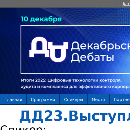
Jum
Главная
Программа
Спикеры
Место
Партн
ДД23.Выступ
Спикер: