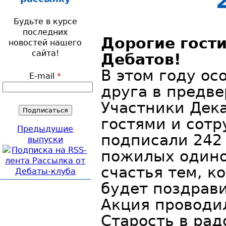
Будьте в курсе
последних
Дорогие гост
новостей нашего
сайта!
Дебатов!
В этом году ос
E-mail
*
друга в предве
Участники Дека
гостями и сот
Предыдущие
подписали 242
выпуски
пожилых одино
счастья тем, к
будет поздрави
Акция проводи
Старость в рад