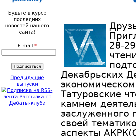
Будьте в курсе
последних
Друзь
новостей нашего
сайта!
Приг
28-29
E-mail
*
чтен
подт
Декабрьских Де
Предыдущие
экономическом
выпуски
Татуровские ч
камнем деятел
заслуженного 
своей тематик
аспекты АКРК(G