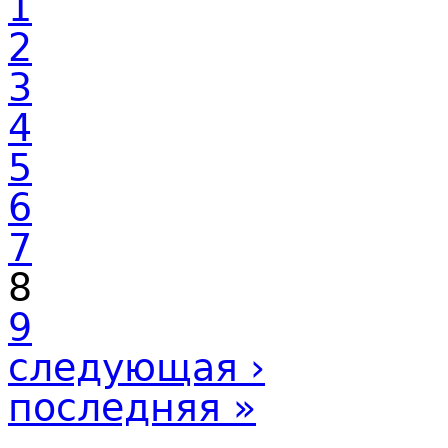
1
2
3
4
5
6
7
8
9
следующая ›
последняя »