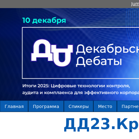
Jum
Главная
Программа
Спикеры
Место
Партн
ДД23.Кр