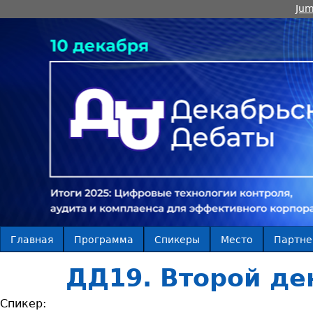
Jum
Главная
Программа
Спикеры
Место
Партн
ДД19. Второй ден
Спикер: