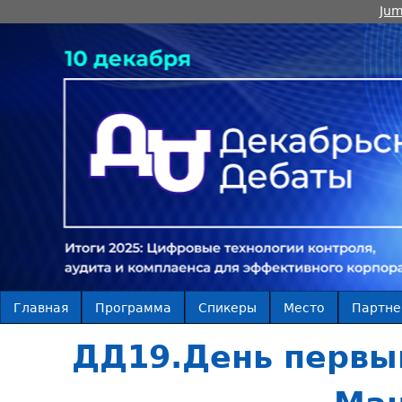
Jum
Главная
Программа
Спикеры
Место
Партн
ДД19.День первы